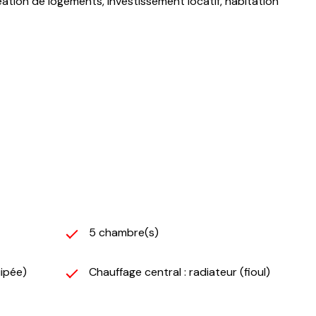
ation de logements, investissement locatif, habitation
5 chambre(s)
ipée)
Chauffage central : radiateur (fioul)