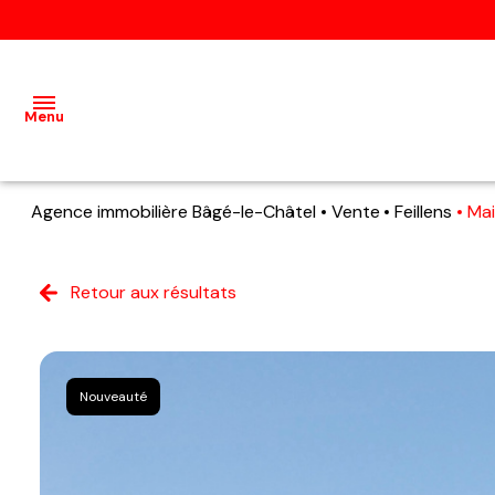
Menu
Agence immobilière Bâgé-le-Châtel
Vente
Feillens
Ma
Accueil
Ventes
Retour aux résultats
Terrains
Locations
Nouveauté
Estimation
Qui