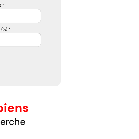
 *
 (%) *
biens
herche