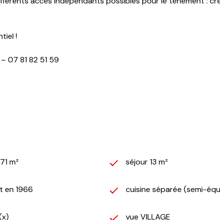
ifférents accès indépendants possibles pour le tènement : cré
iel !
– 07 81 82 51 59
871 m²
séjour 13 m²
t en 1966
cuisine séparée (semi-équ
(x)
vue VILLAGE