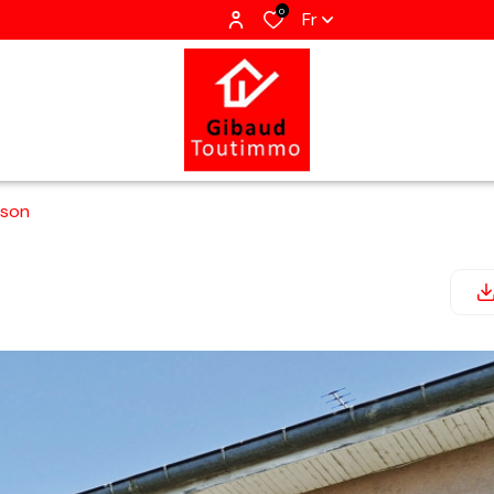
0
Fr
ison