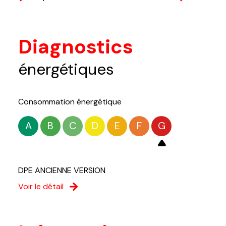
Diagnostics
énergétiques
Consommation énergétique
A
B
C
D
E
F
G
DPE ANCIENNE VERSION
Voir le détail