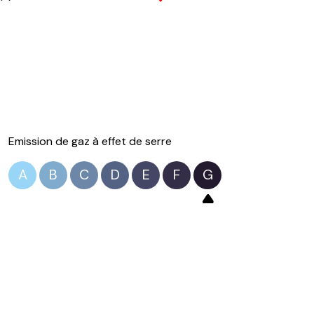
Emission de gaz à effet de serre
A
B
C
D
E
F
G