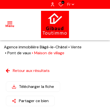
0
Fr
Menu
Agence immobilière Bâgé-le-Châtel
Vente
Accueil
Pont de vaux
Maison de village
Ventes
Retour aux résultats
Terrains
Locations
Télécharger la fiche
Estimation
Partager ce bien
Qui