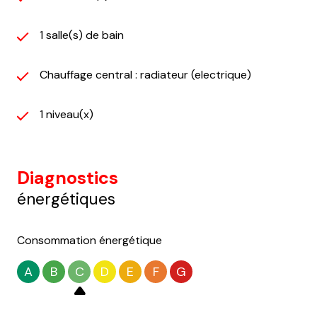
1 salle(s) de bain
Chauffage central : radiateur (electrique)
1 niveau(x)
Diagnostics
énergétiques
Consommation énergétique
A
B
C
D
E
F
G