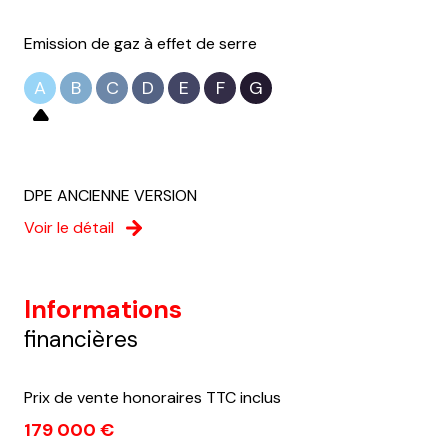
Emission de gaz à effet de serre
A
B
C
D
E
F
G
DPE ANCIENNE VERSION
Voir le détail
Informations
financières
Prix de vente honoraires TTC inclus
179 000 €