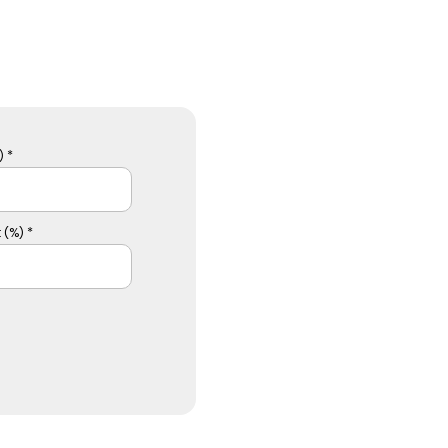
 *
 (%) *