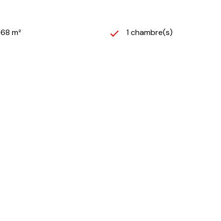
968 m²
1 chambre(s)