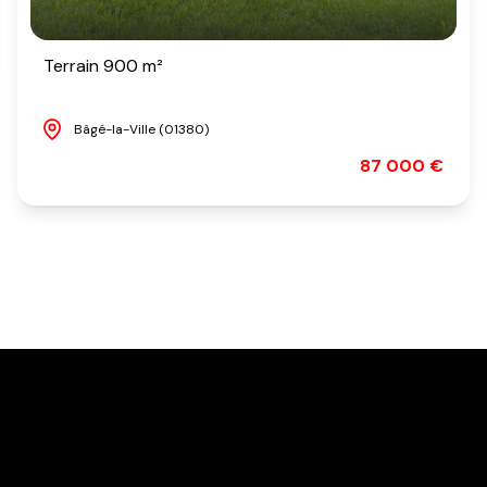
Terrain 900 m²
Bâgé-la-Ville (01380)
87 000 €