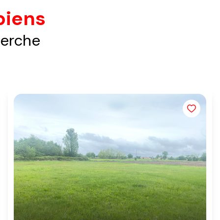
biens
herche